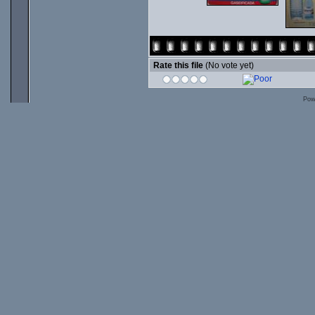
Rate this file
(No vote yet)
Pow