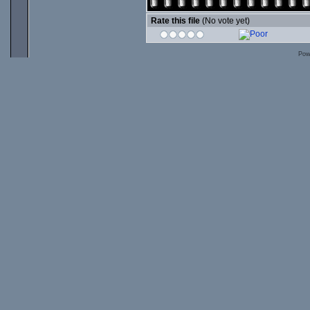
Rate this file
(No vote yet)
Pow