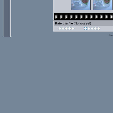
Rate this file
(No vote yet)
Pow