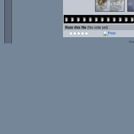
Rate this file
(No vote yet)
Pow