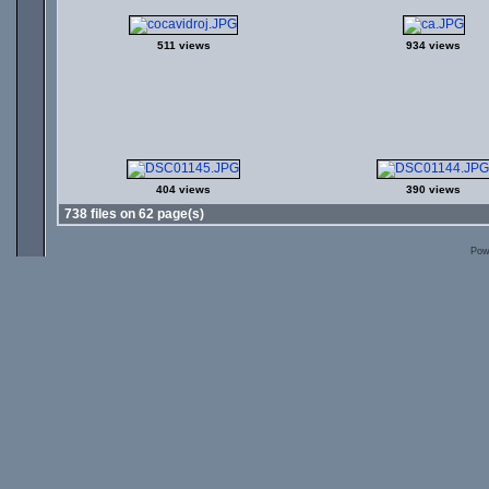
511 views
934 views
404 views
390 views
738 files on 62 page(s)
Pow