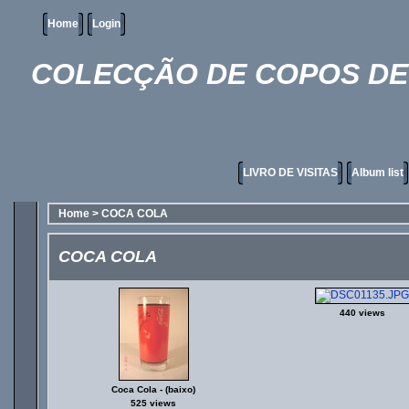
Home
Login
COLECÇÃO DE COPOS DE 
LIVRO DE VISITAS
Album list
Home
>
COCA COLA
COCA COLA
440 views
Coca Cola - (baixo)
525 views