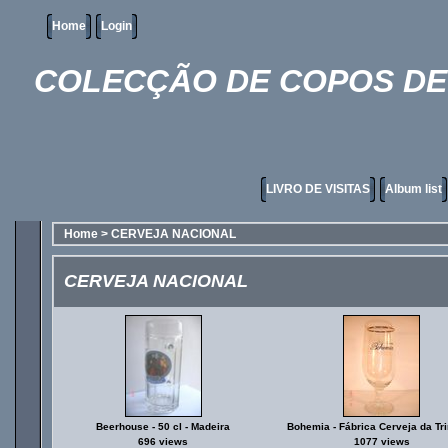
Home
Login
COLECÇÃO DE COPOS DE 
LIVRO DE VISITAS
Album list
Home
>
CERVEJA NACIONAL
CERVEJA NACIONAL
Beerhouse - 50 cl - Madeira
Bohemia - Fábrica Cerveja da Tr
696 views
1077 views