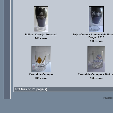
Bolina - Cerveja Artesanal
Buja - Cerveja Artesanal de Barc
Braga - 2015
144 views
166 views
Central de Cervejas
Central de Cervejas - 10.8 
239 views
156 views
839 files on 70 page(s)
Powered