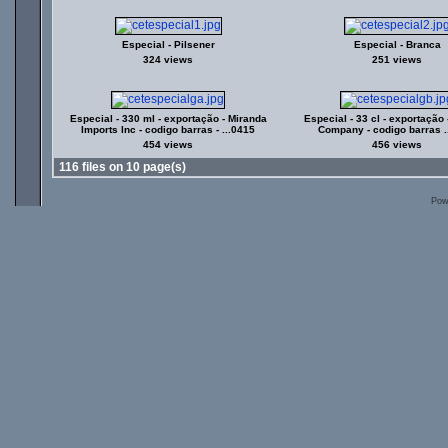
Especial - Pilsener
Especial - Branca
324 views
251 views
Especial - 330 ml - exportação - Miranda
Especial - 33 cl - exportação 
Imports Inc - codigo barras - ...0415
Company - codigo barras .
454 views
456 views
116 files on 10 page(s)
Pow