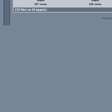
Vitalis
Vitalis
207 views
326 views
230 files on 20 page(s)
Powered