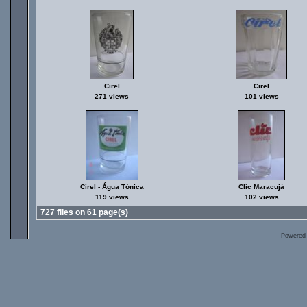
Cirel
Cirel
271 views
101 views
Cirel - Água Tónica
Clíc Maracujá
119 views
102 views
727 files on 61 page(s)
Powered