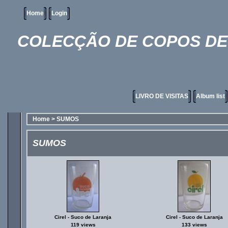
Home
Login
COLECÇÃO DE COPOS DE 
LIVRO DE VISITAS
Album list
Home
>
SUMOS
SUMOS
Cirel - Suco de Laranja
Cirel - Suco de Laranja
119 views
133 views