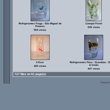
Refrigerantes Fraga - São Miguel de
Compal Fresh
Poiares
530 views
564 views
4 Ever
Refrigerantes Fóca - Grandola - O
& Irmão
460 views
447 views
727 files on 61 page(s)
Powered