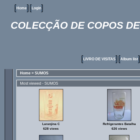
Home
Login
COLECÇÃO DE COPOS DE 
LIVRO DE VISITAS
Album list
Home
>
SUMOS
Most viewed - SUMOS
Laranjina C
Refrigerantes Batalha
628 views
626 views