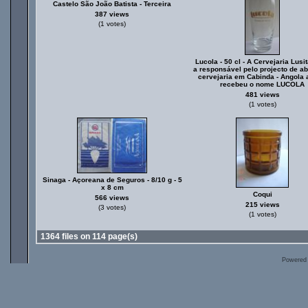
Castelo São João Batista - Terceira
387 views
(1 votes)
Lucola - 50 cl - A Cervejaria Lusit
a responsável pelo projecto de ab
cervejaria em Cabinda - Angola 
recebeu o nome LUCOLA
481 views
(1 votes)
Sinaga - Açoreana de Seguros - 8/10 g - 5
x 8 cm
Coqui
566 views
215 views
(3 votes)
(1 votes)
1364 files on 114 page(s)
Powered