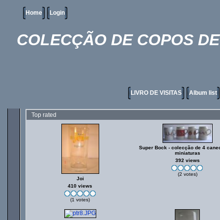
Home
Login
COLECÇÃO DE COPOS DE 
LIVRO DE VISITAS
Album list
Top rated
Super Bock - colecção de 4 can
miniaturas
392 views
(2 votes)
Joi
410 views
(1 votes)