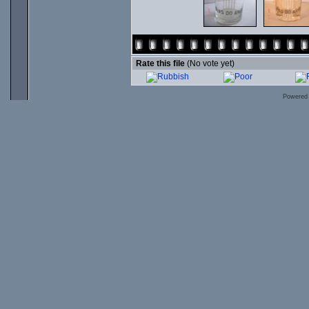
Rate this file
(No vote yet)
Powered