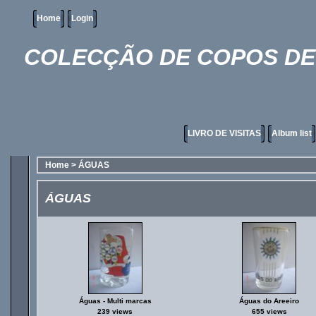
Home
Login
COLECÇÃO DE COPOS DE 
LIVRO DE VISITAS
Album list
Home
>
ÁGUAS
ÁGUAS
Águas - Multi marcas
Águas do Areeiro
239 views
655 views