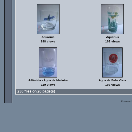
Aquarius
Aquarius
188 views
192 views
Atlântida - Água da Madeira
Agua da Bela Vista
119 views
103 views
230 files on 20 page(s)
Powered