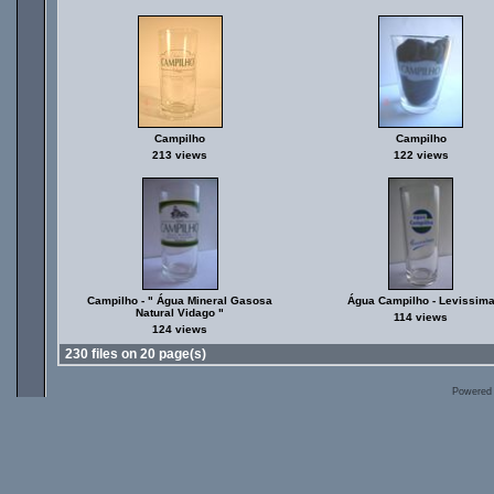
Campilho
Campilho
213 views
122 views
Campilho - " Água Mineral Gasosa
Água Campilho - Levissim
Natural Vidago "
114 views
124 views
230 files on 20 page(s)
Powered